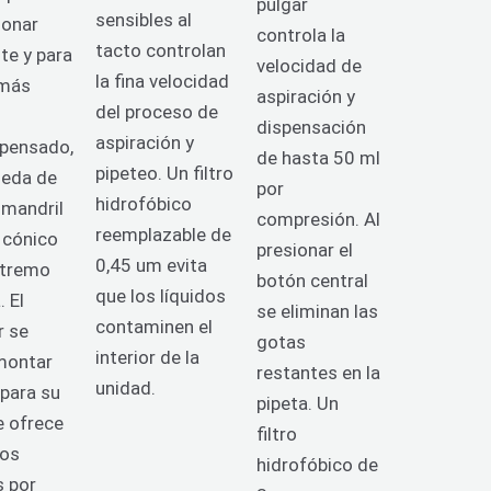
pulgar
sensibles al
ionar
controla la
tacto controlan
te y para
velocidad de
la fina velocidad
 más
aspiración y
del proceso de
dispensación
aspiración y
spensado,
de hasta 50 ml
pipeteo. Un filtro
rueda de
por
hidrofóbico
 mandril
compresión.
Al
reemplazable de
 cónico
presionar el
0,45 um evita
xtremo
botón central
que los líquidos
. El
se eliminan las
contaminen el
r se
gotas
interior de la
montar
restantes en la
unidad.
 para su
pipeta.
Un
e ofrece
filtro
ños
hidrofóbico de
s por