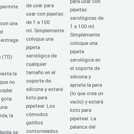
para usar con
de usar para
 permite
pipetas
usar con pipetas
serológicas de
de 1 a 100
 con una
1 a 100 ml.
ml.
Simplemente
el
Simplemente
coloque una
a entrega
coloque una
pipeta
pipeta
serológica de
s (TD)
serológica en
cualquier
el soporte de
tamaño en el
hasta la
silicona y
soporte de
 que no
apriete la pera
silicona y estará
soplar
(lo que crea un
listo para
a gota
vacío) y estará
pipetear.
Los
 una
listo para
cómodos
ida, la
pipetear.
La
gatillos
palanca del
contorneados
rápida se