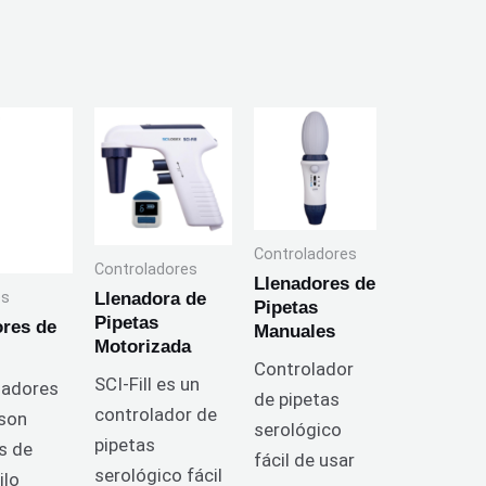
Controladores
Controladores
Llenadores de
es
Llenadora de
Pipetas
Pipetas
ores de
Manuales
Motorizada
Controlador
SCI-Fill es un
ladores
de pipetas
controlador de
 son
serológico
pipetas
s de
fácil de usar
serológico fácil
ilo