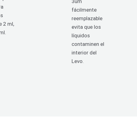
3um
ra
fácilmente
es
reemplazable
 2 ml,
evita que los
ml.
líquidos
contaminen el
interior del
Levo.