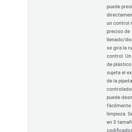
puede pres
directamen
un control
preciso de
llenado/di
se gira la 
control. Un
de plástico
sujeta el e
de la pipeta
controlado
puede des
fácilmente
limpieza. S
en 3 tama
codificado