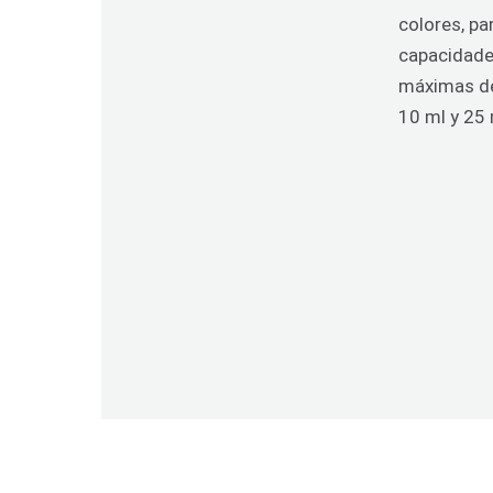
colores, pa
capacidad
máximas de
10 ml y 25 