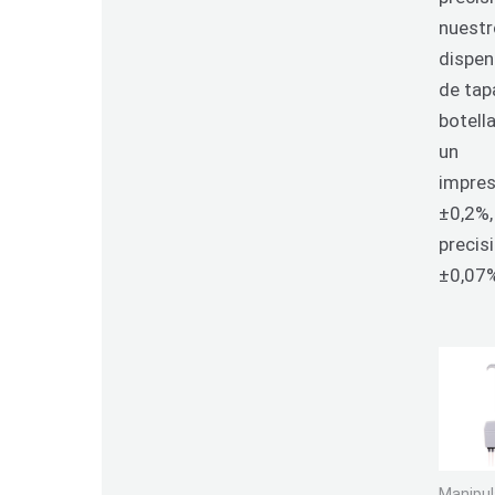
nuest
dispe
de tap
botell
un
impres
±0,2%,
precis
±0,07
Manipul