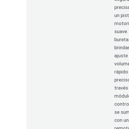
precis
un pis
motor
suave
bureta
brinda
ajuste
volum
rápido
precis
través
módul
contro
se sum
con un
remot