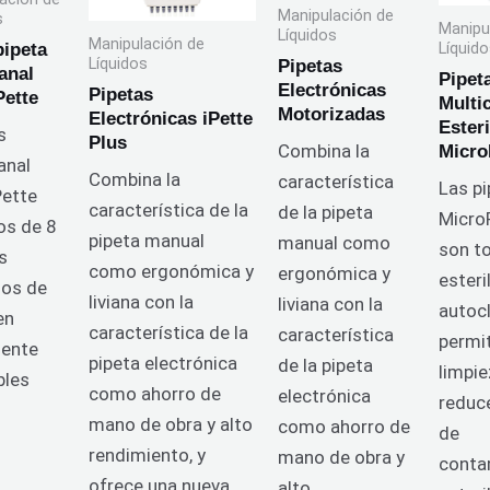
Manipulación de
s
Manipu
Líquidos
Manipulación de
pipeta
Líquid
Líquidos
Pipetas
anal
Pipet
Electrónicas
Pipetas
Pette
Multi
Motorizadas
Electrónicas iPette
Esteri
s
Plus
Combina la
Micro
anal
Combina la
característica
Las p
Pette
característica de la
de la pipeta
Micro
os de 8
pipeta manual
manual como
son t
s
como ergonómica y
ergonómica y
esteri
os de
liviana con la
liviana con la
autocl
en
característica de la
característica
permit
mente
pipeta electrónica
de la pipeta
limpie
bles
como ahorro de
electrónica
reduce
mano de obra y alto
como ahorro de
de
rendimiento, y
mano de obra y
conta
ofrece una nueva
alto