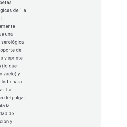
ipetas
gicas de 1 a
l.
emente
ue una
 serológica
soporte de
na y apriete
a (lo que
n vacío) y
 listo para
ar.
La
a del pulgar
la la
idad de
ción y