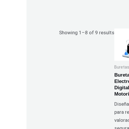
Showing 1–8 of 9 results
Bureta
Buret
Electr
Digita
Motor
Diseñ
para re
valora
segura