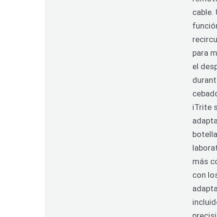
cable.
funció
recirc
para m
el des
durant
cebad
iTrite 
adapta
botell
labora
más c
con lo
adapt
inclui
precis