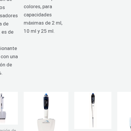
colores, para
ros
capacidades
nsadores
máximas de 2 ml,
a de
10 ml y 25 ml.
a es de
ionante
 con una
ión de
%.
ación de