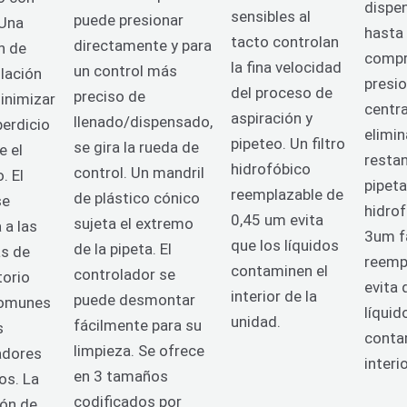
dispe
sensibles al
puede presionar
Una
hasta
tacto controlan
directamente y para
n de
compr
la fina velocidad
un control más
ulación
presio
del proceso de
preciso de
inimizar
centra
aspiración y
llenado/dispensado,
perdicio
elimin
pipeteo. Un filtro
se gira la rueda de
e el
restan
hidrofóbico
control. Un mandril
o.
El
pipet
reemplazable de
de plástico cónico
se
hidro
0,45 um evita
sujeta el extremo
 a las
3um f
que los líquidos
de la pipeta. El
as de
reemp
contaminen el
controlador se
torio
evita 
interior de la
puede desmontar
omunes
líquid
unidad.
fácilmente para su
s
conta
limpieza. Se ofrece
adores
interi
en 3 tamaños
dos.
La
codificados por
ión de