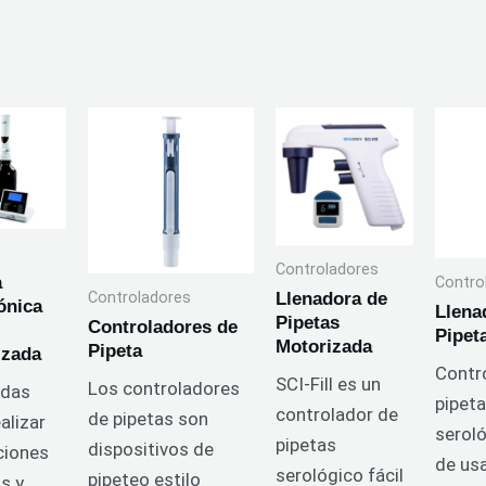
s
Controladores
a
Contro
Controladores
Llenadora de
ónica
Llena
Pipetas
Controladores de
l
Pipet
Motorizada
Pipeta
izada
Contr
SCI-Fill es un
Los controladores
adas
pipet
controlador de
de pipetas son
alizar
seroló
pipetas
dispositivos de
ciones
de usa
serológico fácil
pipeteo estilo
s y