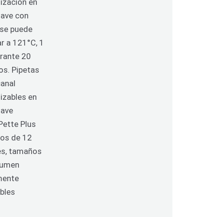
lización en
lave con
 se puede
ar a 121°C, 1
urante 20
os. Pipetas
canal
lizables en
lave
Pette Plus
os de 12
es, tamaños
lumen
mente
ables