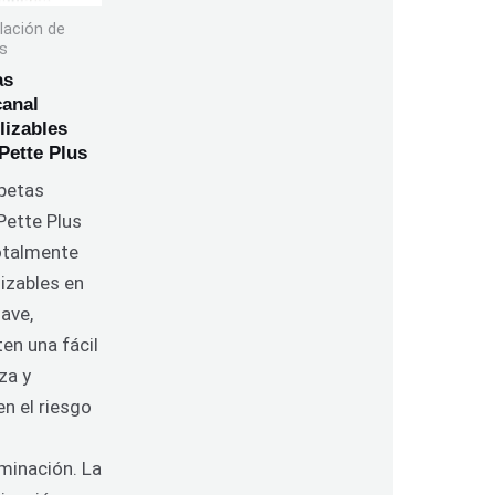
lación de
os
as
canal
lizables
Pette Plus
ipetas
Pette Plus
otalmente
lizables en
ave,
en una fácil
za y
n el riesgo
minación. La