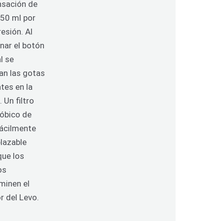
nsación de
 50 ml por
esión.
Al
nar el botón
l se
an las gotas
tes en la
a.
Un filtro
fóbico de
ácilmente
lazable
que los
os
minen el
or del Levo.