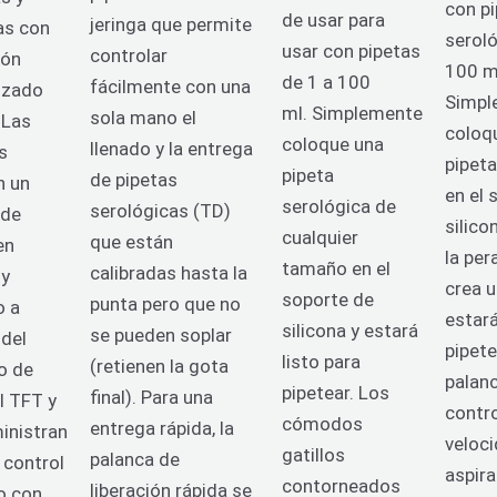
con p
de usar para
jeringa que permite
as con
seroló
usar con pipetas
controlar
tón
100 m
de 1 a 100
fácilmente con una
izado
Simpl
ml.
Simplemente
sola mano el
.
Las
coloq
coloque una
llenado y la entrega
s
pipeta
pipeta
de pipetas
n un
en el 
serológica de
serológicas (TD)
 de
silico
cualquier
que están
en
la per
tamaño en el
calibradas hasta la
 y
crea u
soporte de
punta pero que no
o a
estará
silicona y estará
se pueden soplar
 del
pipete
listo para
(retienen la gota
o de
palanc
pipetear.
Los
final). Para una
l TFT y
contro
cómodos
entrega rápida, la
inistran
veloc
gatillos
palanca de
 control
aspira
contorneados
liberación rápida se
o con