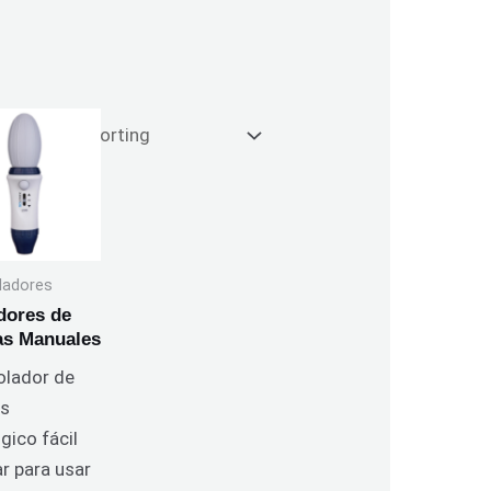
ladores
dores de
as Manuales
olador de
as
gico fácil
r para usar