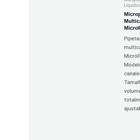
Líquido
Micro
Multic
Micro
Pipeta
multic
Micro
Model
canale
Tamañ
volum
total
ajusta