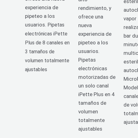
esteri
experiencia de
rendimiento, y
autoc
pipeteo a los
ofrece una
vapor
usuarios.
Pipetas
nueva
realiz
electrónicas iPette
experiencia de
bar d
pipeteo a los
Plus de 8 canales en
minut
usuarios.
3 tamaños de
multi
Pipetas
volumen totalmente
esteri
electrónicas
ajustables
autoc
motorizadas de
Micro
un solo canal
Model
iPette Plus en 4
canal
tamaños de
de vo
volumen
total
totalmente
ajust
ajustables