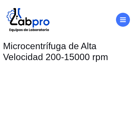
Ir
Main
al
Men
contenido
Microcentrífuga de Alta
Velocidad 200-15000 rpm