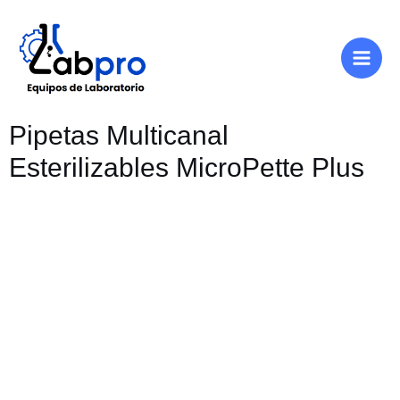
Ir
Main
al
Men
contenido
Pipetas Multicanal
Esterilizables MicroPette Plus